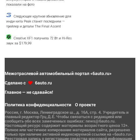
показали на фото
Следующее крупное обновление для
инди-хита Peak станет последним —
трейлер и детали The Final Ascent
Creative XF1 получила 72 Вт и Hi-Res
звук за $179,99
Межотраслевой автомобильный портал «6auto.ru»
Сделано с
6auto.ru
Главное — не сдавайся!
Политика конфиденциальности
О проекте
Россия, г. Москва, Ленинградское ш., д. 16А, стр. 4. Учредитель и
главный редактор Гуц Д.Е. Чтобы связаться с редакцией или
сообщить обо всех замеченных ошибках: news@6auto.ru.
Настоящий ресурс содержит материалы возрастного ценза 12+.
Полное или частичное копирование материалов сайта, разрешено
только при наличие активной индексируемой ссылки на «6auto.ru».
Реестровая запись о регистрации средства массовой информации