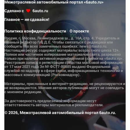
Межотраслевой автомобильный портал «6auto.ru»
Сделано с
6auto.ru
Главное — не сдавайся!
Политика конфиденциальности
О проекте
Россия, г. Москва, Ленинградское ш., д. 16А, стр. 4. Учредитель и
главный редактор Гуц Д.Е. Чтобы связаться с редакцией или
сообщить обо всех замеченных ошибках: news@6auto.ru.
Настоящий ресурс содержит материалы возрастного ценза 12+.
Полное или частичное копирование материалов сайта, разрешено
только при наличие активной индексируемой ссылки на «6auto.ru».
Реестровая запись о регистрации средства массовой информации
от 17 мая 2021 года Эл № ФС77-80885 выдано Федеральной
службой по надзору в сфере связи, информационных технологий и
массовых коммуникаций (Роскомнадзор).
Материалы, присланные в интернет-редакцию, не рецензируются и
не возвращаются. Мнения авторов публикаций могут не совпадать
с мнением редакции.
За достоверность предлагаемой информации несут
ответственность авторы материалов и рекламодатели.
© 2026, Межотраслевой автомобильный портал 6auto.ru.