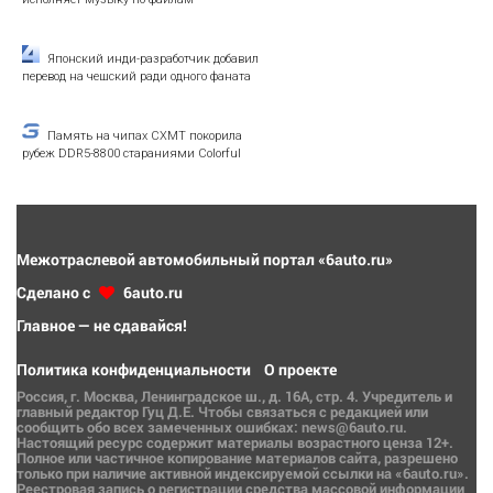
Японский инди-разработчик добавил
перевод на чешский ради одного фаната
Память на чипах CXMT покорила
рубеж DDR5-8800 стараниями Colorful
Межотраслевой автомобильный портал «6auto.ru»
Сделано с
6auto.ru
Главное — не сдавайся!
Политика конфиденциальности
О проекте
Россия, г. Москва, Ленинградское ш., д. 16А, стр. 4. Учредитель и
главный редактор Гуц Д.Е. Чтобы связаться с редакцией или
сообщить обо всех замеченных ошибках: news@6auto.ru.
Настоящий ресурс содержит материалы возрастного ценза 12+.
Полное или частичное копирование материалов сайта, разрешено
только при наличие активной индексируемой ссылки на «6auto.ru».
Реестровая запись о регистрации средства массовой информации