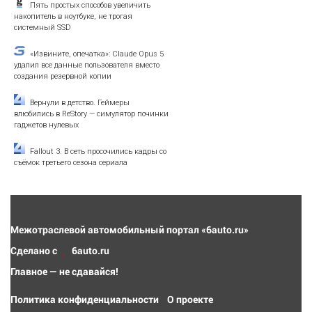
Пять простых способов увеличить
накопитель в ноутбуке, не трогая
системный SSD
«Извините, опечатка»: Claude Opus 5
удалил все данные пользователя вместо
создания резервной копии
Вернули в детство. Геймеры
влюбились в ReStory — симулятор починки
гаджетов нулевых
Fallout 3. В сеть просочились кадры со
съёмок третьего сезона сериала
Межотраслевой автомобильный портал «6auto.ru»
Сделано с
6auto.ru
Главное — не сдавайся!
Политика конфиденциальности
О проекте