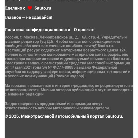
Сделано с
6auto.ru
Главное — не сдавайся!
Политика конфиденциальности
О проекте
Россия, г. Москва, Ленинградское ш., д. 16А, стр. 4. Учредитель и
главный редактор Гуц Д.Е. Чтобы связаться с редакцией или
сообщить обо всех замеченных ошибках: news@6auto.ru.
Настоящий ресурс содержит материалы возрастного ценза 12+.
Полное или частичное копирование материалов сайта, разрешено
только при наличие активной индексируемой ссылки на «6auto.ru».
Реестровая запись о регистрации средства массовой информации
от 17 мая 2021 года Эл № ФС77-80885 выдано Федеральной
службой по надзору в сфере связи, информационных технологий и
массовых коммуникаций (Роскомнадзор).
Материалы, присланные в интернет-редакцию, не рецензируются и
не возвращаются. Мнения авторов публикаций могут не совпадать
с мнением редакции.
За достоверность предлагаемой информации несут
ответственность авторы материалов и рекламодатели.
© 2026, Межотраслевой автомобильный портал 6auto.ru.