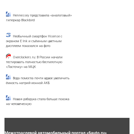
Hennessey представила «аналоговый»
гиперкар Blackbird
Необычный смартфон Hisense с
экраном E Ink и съёмным цветным
дисплеем показался на фото
Overclockers.ru: В России начали
тестировать полностью беспилотную
«Ласточку» на МЦК
Вода помогла почти вдвое увеличить
ёмкость натрий-ионной АКБ
Новая роборука стала больше похожа
на человеческую
Межотраслевой автомобильный портал «6auto.ru»