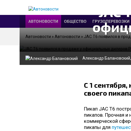
JAC 
офиц
АВТОНОВОСТИ
ОБЩЕСТВО
ГРУЗОПЕРЕВОЗКИ
Автоновости
»
Автоновости
» JAC T6 появился в про
Александр Балановский
С 1 сентября
своего пикапа
Пикап JAC T6 постр
пикапов. Прочная и
коммерческой сфере
пикапы для
путешес