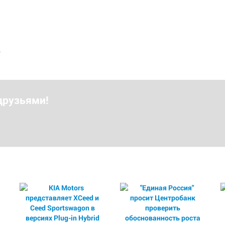
.
друзьями!