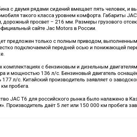
ина с двумя рядами сидений вмещает пять человек, и в
мобиля такого класса уровнем комфорта. Габариты JA
 дорожный просвет – 216 мм. Размеры грузового отсе
официальный сайте Jac Motors в России.
дет предложен только с полным приводом, выполненным
жестко подключаемой передней осью и понижающей пер
е.
ух комплектациях с бензиновым и дизельным двигателя
тра и мощностью 136 л/с. Бензиновый двигатель оснащён
 177 л/с. Китайский производитель заявляет о заводско
 км пробега.
тво JAC T6 для российского рынка было налажено в Каз
. Производитель даёт 5 лет или 150 000 км пробега зав