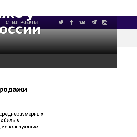
аже у
оссии
СПЕЦПРОЕКТЫ
 продажи
у среднеразмерных
мобиль в
ы, использующие