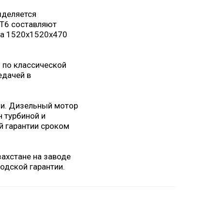
ыделяется
CT6 составляют
ка 1520х1520х470
 по классической
едачей в
ми. Дизельный мотор
 турбиной и
й гарантии сроком
ахстане на заводе
одской гарантии.