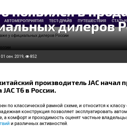
T6 появился в прод
иальных дилеров Р
АВТОМЕРОПРИЯТИЯ
ТЕСТ-ДРАЙВ
ПУТЕШЕСТВИЯ
СТАТЬИ
даже у официальных дилеров России
, 01 сен. 2019,
852
, китайский производитель JAC начал
 JAC T6 в России.
оен по классической рамной схеме, и относится к класс
 надежная конструкция позволяет эксплуатировать авто
, а комфорт и проходимость оценят частные владельц
твий
и различных активностей.