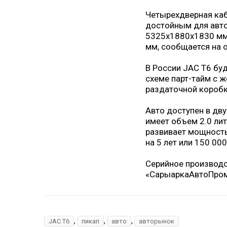
Четырехдверная каб
достойным для авто
5325х1880х1830 мм,
мм, сообщается на 
В России JAC T6 бу
схеме парт-тайм с 
раздаточной коробк
Авто доступен в дв
имеет объем 2.0 ли
развивает мощность
на 5 лет или 150 000
Серийное производс
«СарыаркаАвтоПром»
,
,
,
JAC T6
пикап
авто
авторынок