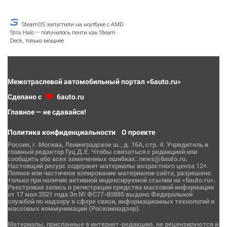
SteamOS запустили на ноутбуке с AMD
Strix Halo — получилось почти как Steam
Deck, только мощнее
Межотраслевой автомобильный портал «6auto.ru»
Сделано с
6auto.ru
Главное — не сдавайся!
Политика конфиденциальности
О проекте
Россия, г. Москва, Ленинградское ш., д. 16А, стр. 4. Учредитель и
главный редактор Гуц Д.Е. Чтобы связаться с редакцией или
сообщить обо всех замеченных ошибках: news@6auto.ru.
Настоящий ресурс содержит материалы возрастного ценза 12+.
Полное или частичное копирование материалов сайта, разрешено
только при наличие активной индексируемой ссылки на «6auto.ru».
Реестровая запись о регистрации средства массовой информации
от 17 мая 2021 года Эл № ФС77-80885 выдано Федеральной
службой по надзору в сфере связи, информационных технологий и
массовых коммуникаций (Роскомнадзор).
Материалы, присланные в интернет-редакцию, не рецензируются и