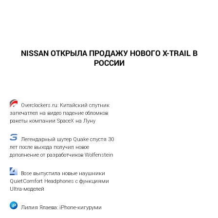
NISSAN ОТКРЫЛА ПРОДАЖУ НОВОГО X-TRAIL В
РОССИИ
Overclockers.ru: Китайский спутник
запечатлел на видео падение обломков
ракеты компании SpaceX на Луну
Легендарный шутер Quake спустя 30
лет после выхода получил новое
дополнение от разработчиков Wolfenstein
Bose выпустила новые наушники
QuietComfort Headphones с функциями
Ultra-моделей
Лилия Ялаева: iPhone-кигуруми