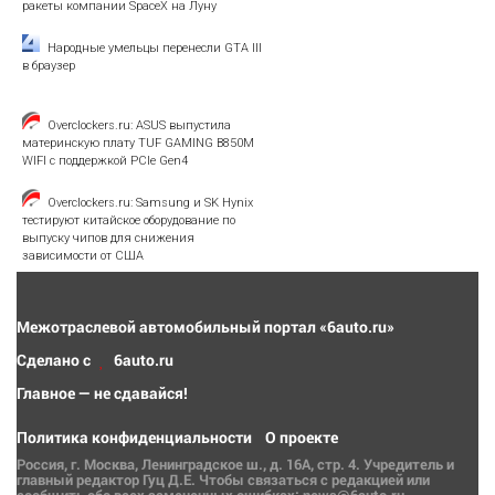
ракеты компании SpaceX на Луну
Народные умельцы перенесли GTA III
в браузер
Overclockers.ru: ASUS выпустила
материнскую плату TUF GAMING B850M
WIFI с поддержкой PCIe Gen4
Overclockers.ru: Samsung и SK Hynix
тестируют китайское оборудование по
выпуску чипов для снижения
зависимости от США
Межотраслевой автомобильный портал «6auto.ru»
Сделано с
6auto.ru
Главное — не сдавайся!
Политика конфиденциальности
О проекте
Россия, г. Москва, Ленинградское ш., д. 16А, стр. 4. Учредитель и
главный редактор Гуц Д.Е. Чтобы связаться с редакцией или
сообщить обо всех замеченных ошибках: news@6auto.ru.