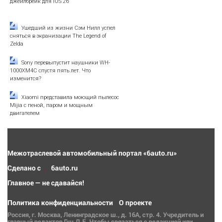
джейлбрейк для iOS 26
Ушедший из жизни Сэм Нилл успел
сняться в экранизации The Legend of
Zelda
Sony перевыпустит наушники WH-
1000XM4C спустя пять лет. Что
изменится?
Xiaomi представила моющий пылесос
Mijia с пеной, паром и мощным
двигателем
Межотраслевой автомобильный портал «6auto.ru»
Сделано с
6auto.ru
Главное — не сдавайся!
Политика конфиденциальности
О проекте
Россия, г. Москва, Ленинградское ш., д. 16А, стр. 4. Учредитель и
главный редактор Гуц Д.Е. Чтобы связаться с редакцией или