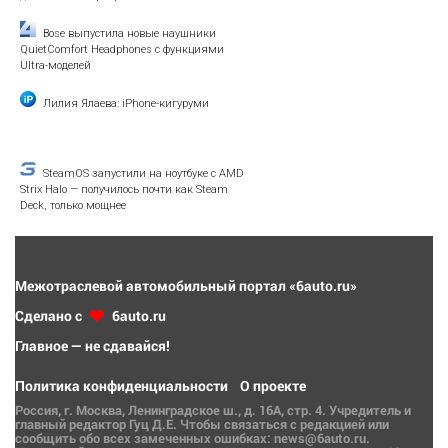
Bose выпустила новые наушники
QuietComfort Headphones с функциями
Ultra-моделей
Лилия Ялаева: iPhone-кигуруми
SteamOS запустили на ноутбуке с AMD
Strix Halo — получилось почти как Steam
Deck, только мощнее
Межотраслевой автомобильный портал «6auto.ru»
Сделано с
6auto.ru
Главное — не сдавайся!
Политика конфиденциальности
О проекте
Россия, г. Москва, Ленинградское ш., д. 16А, стр. 4. Учредитель и
главный редактор Гуц Д.Е. Чтобы связаться с редакцией или
сообщить обо всех замеченных ошибках: news@6auto.ru.