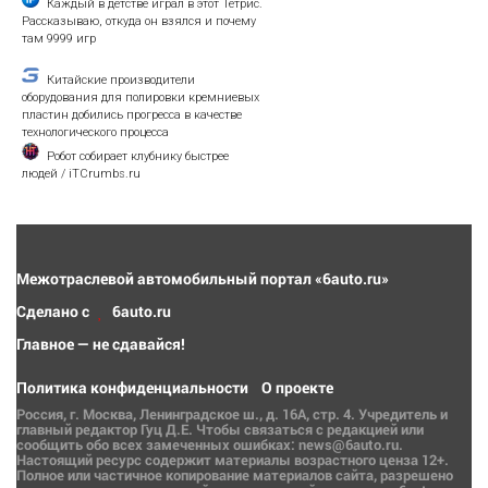
Каждый в детстве играл в этот Тетрис.
Рассказываю, откуда он взялся и почему
там 9999 игр
Китайские производители
оборудования для полировки кремниевых
пластин добились прогресса в качестве
технологического процесса
Робот собирает клубнику быстрее
людей / iTCrumbs.ru
Межотраслевой автомобильный портал «6auto.ru»
Сделано с
6auto.ru
Главное — не сдавайся!
Политика конфиденциальности
О проекте
Россия, г. Москва, Ленинградское ш., д. 16А, стр. 4. Учредитель и
главный редактор Гуц Д.Е. Чтобы связаться с редакцией или
сообщить обо всех замеченных ошибках: news@6auto.ru.
Настоящий ресурс содержит материалы возрастного ценза 12+.
Полное или частичное копирование материалов сайта, разрешено