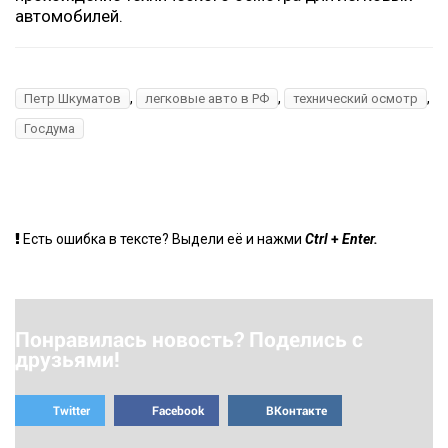
автомобилей.
,
,
,
Петр Шкуматов
легковые авто в РФ
технический осмотр
Госдума
+
Есть ошибка в тексте? Выдели её и нажми
Ctrl
Enter.
Понравилась новость? Поделись с
друзьями!
Twitter
Facebook
ВКонтакте