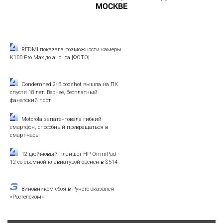
МОСКВЕ
REDMI показала возможности камеры
K100 Pro Max до анонса [ФОТО]
Condemned 2: Bloodshot вышла на ПК
спустя 18 лет. Вернее, бесплатный
фанатский порт
Motorola запатентовала гибкий
смартфон, способный превращаться в
смарт-часы
12-дюймовый планшет HP OmniPad
12 со съёмной клавиатурой оценён в $514
Виновником сбоя в Рунете оказался
«Ростелеком»