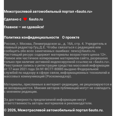
Межотраслевой автомобильный портал «6auto.ru»
Сделано с
6auto.ru
Главное — не сдавайся!
Политика конфиденциальности
О проекте
Россия, г. Москва, Ленинградское ш., д. 16А, стр. 4. Учредитель и
главный редактор Гуц Д.Е. Чтобы связаться с редакцией или
сообщить обо всех замеченных ошибках: news@6auto.ru.
Настоящий ресурс содержит материалы возрастного ценза 12+.
Полное или частичное копирование материалов сайта, разрешено
только при наличие активной индексируемой ссылки на «6auto.ru».
Реестровая запись о регистрации средства массовой информации
от 17 мая 2021 года Эл № ФС77-80885 выдано Федеральной
службой по надзору в сфере связи, информационных технологий и
массовых коммуникаций (Роскомнадзор).
Материалы, присланные в интернет-редакцию, не рецензируются и
не возвращаются. Мнения авторов публикаций могут не совпадать
с мнением редакции.
За достоверность предлагаемой информации несут
ответственность авторы материалов и рекламодатели.
© 2026, Межотраслевой автомобильный портал 6auto.ru.