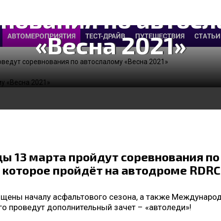
нования по автос
«Весна 2021»
АВТОМЕРОПРИЯТИЯ
ТЕСТ-ДРАЙВ
ПУТЕШЕСТВИЯ
СТАТЬИ
оведут соревнования по автослалому «Весна 2021»
ы 13 марта пройдут соревнования по
, которое пройдёт на автодроме RDRC
щены началу асфальтового сезона, а также Междунаро
го проведут дополнительный зачет – «автоледи»!