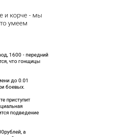
е и корче - мы
это умеем
од, 1600 - передний
тся, что гонщицы
мени до 0.01
ри боевых.
оте приступит
ициальная
оится подведение
0рублей, а