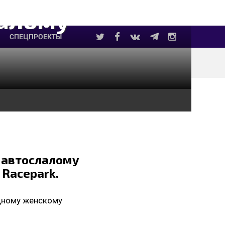
лалому
СПЕЦПРОЕКТЫ
 автослалому
 Racepark.
дному женскому