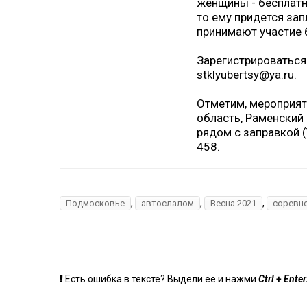
женщины - бесплатно
то ему придется за
принимают участие 
Зарегистрироваться
stklyubertsy@ya.ru.
Отметим, мероприят
область, Раменский
рядом с заправкой (
458.
,
,
,
Подмосковье
автослалом
Весна 2021
соревн
+
Есть ошибка в тексте? Выдели её и нажми
Ctrl
Enter