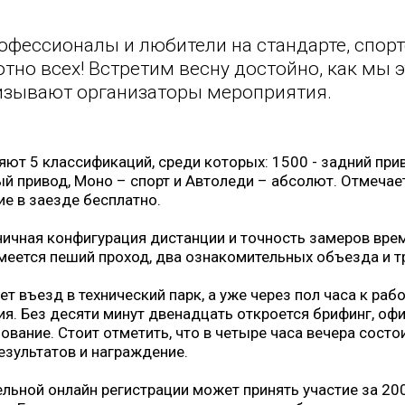
офессионалы и любители на стандарте, спорт
но всех! Встретим весну достойно, как мы 
ризывают организаторы мероприятия.
ют 5 классификаций, среди которых: 1500 - задний прив
ый привод, Моно – спорт и Автоледи – абсолют. Отмечае
ие в заезде бесплатно.
ничная конфигурация дистанции и точность замеров вре
имеется пеший проход, два ознакомительных объезда и т
ет въезд в технический парк, а уже через пол часа к раб
ия. Без десяти минут двенадцать откроется брифинг, оф
ование. Стоит отметить, что в четыре часа вечера сост
езультатов и награждение.
льной онлайн регистрации может принять участие за 200