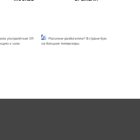
вила ультралёгкие XR-
Россияне разбогатели? В стране бум
танцию к ним
на большие телевизоры