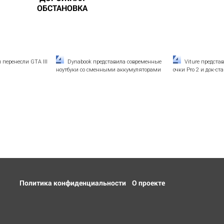
ОБСТАНОВКА
перенесли GTA III
Dynabook представила современные
Viture предста
ноутбуки со сменными аккумуляторами
очки Pro 2 и док-с
Политика конфиденциальности
О проекте