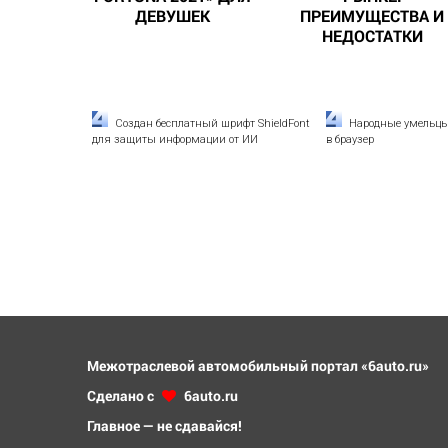
ДЕВУШЕК
ПРЕИМУЩЕСТВА И
НЕДОСТАТКИ
Создан бесплатный шрифт ShieldFont
Народные умельцы 
для защиты информации от ИИ
в браузер
Межотраслевой автомобильный портал «6auto.ru»
Сделано с
6auto.ru
Главное — не сдавайся!