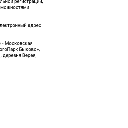
льной регистрации,
озможностями
электронный адрес
) - Московская
ЛогоПарк Быково»,
, деревня Верея,