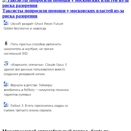
Таксисты попросили помощи у московских властей из-за
риска разорения
Ubisoft раздаёт Ghost Recon Future
Soldier бесплатно и навсегда
Пять простых способов увеличить
накопитель в ноутбуке, не трогая
системный SSD
«Извините, опечатка»: Claude Opus 5
удалил все данные пользователя вместо
создания резервной копии
Вернули в детство. Геймеры
влюбились в ReStory — симулятор починки
гаджетов нулевых
Fallout 3. В сеть просочились кадры со
съёмок третьего сезона сериала