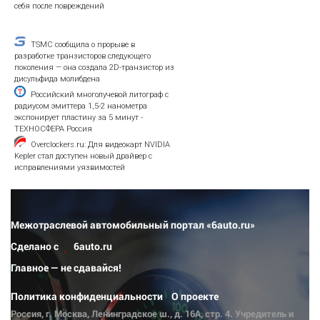
себя после повреждений
TSMC сообщила о прорыве в
разработке транзисторов следующего
поколения — она создала 2D-транзистор из
дисульфида молибдена
Российский многолучевой литограф с
радиусом эмиттера 1,5-2 нанометра
экспонирует пластину за 5 минут -
ТЕХНОСФЕРА Россия
Overclockers.ru: Для видеокарт NVIDIA
Kepler стал доступен новый драйвер с
исправлениями уязвимостей
Межотраслевой автомобильный портал «6auto.ru»
Сделано с
6auto.ru
Главное — не сдавайся!
Политика конфиденциальности
О проекте
Россия, г. Москва, Ленинградское ш., д. 16А, стр. 4. Учредитель и