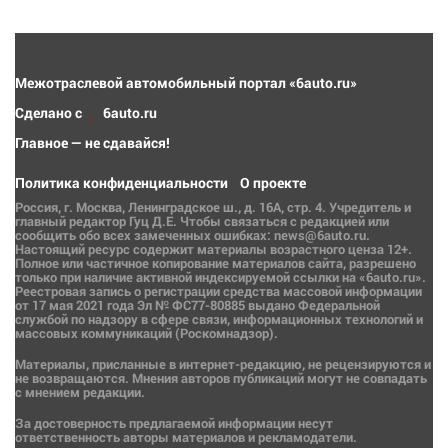
Межотраслевой автомобильный портал «6auto.ru»
Сделано с
6auto.ru
Главное — не сдавайся!
Политика конфиденциальности
О проекте
Россия, г. Москва, Ленинградское ш., д. 16А, стр. 4. Учредитель и
главный редактор Гуц Д.Е. Чтобы связаться с редакцией или
сообщить обо всех замеченных ошибках: news@6auto.ru.
Настоящий ресурс содержит материалы возрастного ценза 12+.
Полное или частичное копирование материалов сайта, разрешено
только при наличие активной индексируемой ссылки на «6auto.ru».
Реестровая запись о регистрации средства массовой информации
от 17 мая 2021 года Эл № ФС77-80885 выдано Федеральной
службой по надзору в сфере связи, информационных технологий и
массовых коммуникаций (Роскомнадзор).
Материалы, присланные в интернет-редакцию, не рецензируются и
не возвращаются. Мнения авторов публикаций могут не совпадать
с мнением редакции.
За достоверность предлагаемой информации несут
ответственность авторы материалов и рекламодатели.