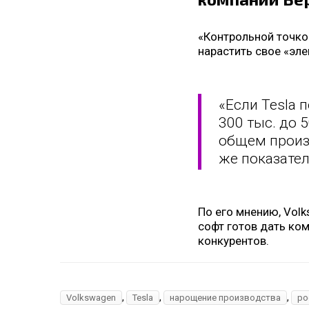
«Контрольной точкой
нарастить свое «эл
«Если Tesla 
300 тыс. до 
общем произв
же показател
По его мнению, Volk
софт готов дать ко
конкурентов.
,
,
,
Volkswagen
Tesla
нарощение производства
ро