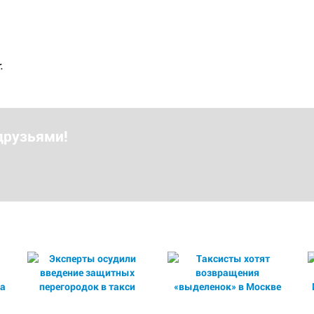
.
друзьями!