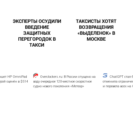
ЭКСПЕРТЫ ОСУДИЛИ
ТАКСИСТЫ ХОТЯТ
ВВЕДЕНИЕ
ВОЗВРАЩЕНИЯ
ЗАЩИТНЫХ
«ВЫДЕЛЕНОК» В
ПЕРЕГОРОДОК В
МОСКВЕ
ТАКСИ
ншет HP OmniPad
Overclockers.ru: В России спущено на
ChatGPT стал 
рой оценён в $514
воду очередное 120-местное скоростное
отменила ограниче
судно нового поколения «Метеор»
и перевела всех на 