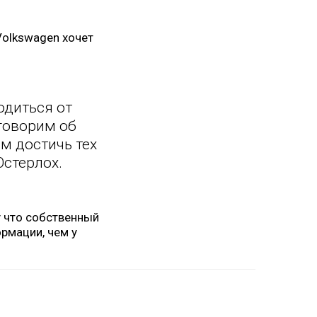
Volkswagen хочет
одиться от
 говорим об
им достичь тех
Остерлох.
у что собственный
рмации, чем у