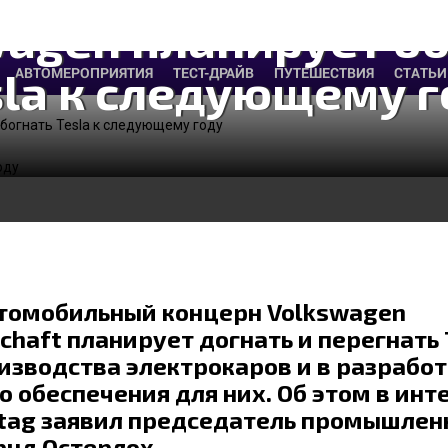
agen планирует о
sla к cледующему г
АВТОМЕРОПРИЯТИЯ
ТЕСТ-ДРАЙВ
ПУТЕШЕСТВИЯ
СТАТЬИ
богнать Tesla к cледующему году
томобильный концерн Volkswagen
chaft планирует догнать и перегнать 
зводства электрокаров и в разработ
 обеспечения для них. Об этом в инт
tag заявил председатель промышлен
нд Остерлох.