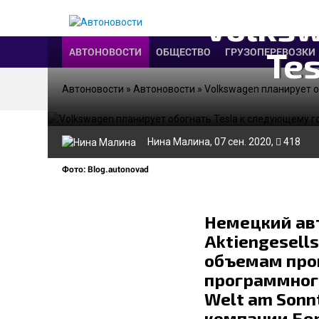
Volksw
Te
АВТОНОВОСТИ
ОБЩЕСТВО
ГРУЗОПЕРЕВОЗКИ
Автоновости
»
Автоновости
» Volkswagen планирует о
Нина Малина
, 07 сен. 2020,
418
Фото: Blog.autonovad
Немецкий ав
Aktiengesells
объемам прои
программного
Welt am Sonn
компании Бер