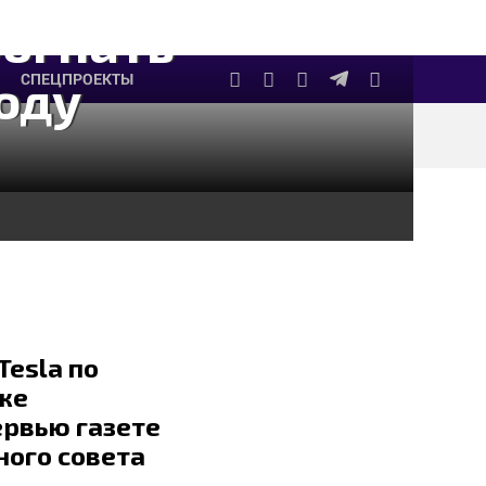
богнать
оду
СПЕЦПРОЕКТЫ
Tesla по
ке
ервью газете
ного совета