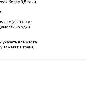
сой более 3,5 тонн.
и.
очные (c 23:00 до
димости на один
.
 указать все места
у заметят в точке,