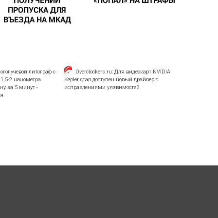
ПРОПУСКА ДЛЯ
ВЪЕЗДА НА МКАД
оголучевой литограф с
Overclockers.ru: Для видеокарт NVIDIA
1,5-2 нанометра
Kepler стал доступен новый драйвер с
ну за 5 минут -
исправлениями уязвимостей
ия